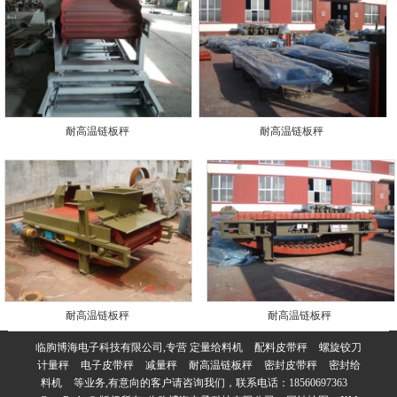
耐高温链板秤
耐高温链板秤
耐高温链板秤
耐高温链板秤
临朐博海电子科技有限公司,专营
定量给料机
配料皮带秤
螺旋铰刀
计量秤
电子皮带秤
减量秤
耐高温链板秤
密封皮带秤
密封给
料机
等业务,有意向的客户请咨询我们，联系电话：
18560697363